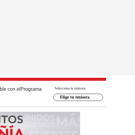
Selecciona tu emisora
ble con el
Programa
Elige tu emisora