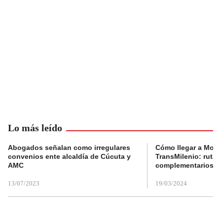
Lo más leído
Abogados señalan como irregulares
Cómo llegar a Mons
convenios ente alcaldía de Cúcuta y
TransMilenio: rutas
AMC
complementarios
13/07/2023
19/03/2024