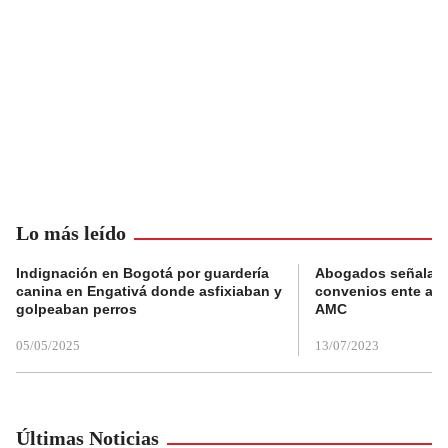
Lo más leído
Indignación en Bogotá por guardería
Abogados señalan 
canina en Engativá donde asfixiaban y
convenios ente alc
golpeaban perros
AMC
05/05/2025
13/07/2023
Últimas Noticias