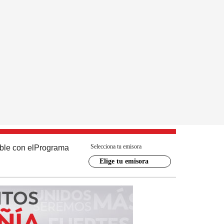
Selecciona tu emisora
ble con el
Programa
Elige tu emisora