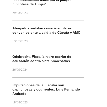
biblioteca de Tunja?
29/08/2023
Abogados señalan como irregulares
convenios ente alcaldía de Cúcuta y AMC
13/07/2023
Odebrecht: Fiscalía retiró escrito de
acusación contra siete procesados
26/09/2024
Imputaciones de la Fiscalía son
caprichosas y ocurrentes: Luis Fernando
Andrade
18/08/2023