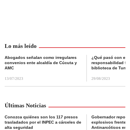
Lo más leído
Abogados señalan como irregulares
¿Qué pasó con el 
convenios ente alcaldía de Cúcuta y
responsabilidad fis
AMC
biblioteca de Tunja
13/07/2023
29/08/2023
Últimas Noticias
Conozca quiénes son los 117 presos
Gobernador reporta
trasladados por el INPEC a cárceles de
explosivos frente 
alta seguridad
Antinarcóticos en 