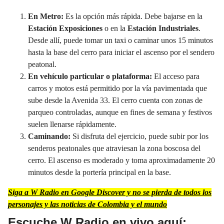
En Metro:
Es la opción más rápida. Debe bajarse en la
Estación Exposiciones
o en la
Estación Industriales
.
Desde allí, puede tomar un taxi o caminar unos 15 minutos
hasta la base del cerro para iniciar el ascenso por el sendero
peatonal.
En vehículo particular o plataforma:
El acceso para
carros y motos está permitido por la vía pavimentada que
sube desde la Avenida 33. El cerro cuenta con zonas de
parqueo controladas, aunque en fines de semana y festivos
suelen llenarse rápidamente.
Caminando:
Si disfruta del ejercicio, puede subir por los
senderos peatonales que atraviesan la zona boscosa del
cerro. El ascenso es moderado y toma aproximadamente 20
minutos desde la portería principal en la base.
Siga a W Radio en Google Discover y no se pierda de todos los
personajes y las noticias de Colombia y el mundo
Escuche W Radio en vivo aquí: