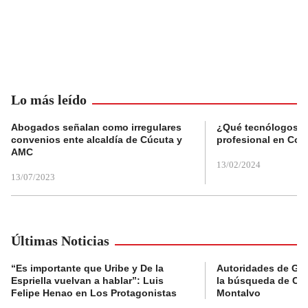
Lo más leído
Abogados señalan como irregulares
¿Qué tecnólogos re
convenios ente alcaldía de Cúcuta y
profesional en Col
AMC
13/02/2024
13/07/2023
Últimas Noticias
“Es importante que Uribe y De la
Autoridades de Gu
Espriella vuelvan a hablar”: Luis
la búsqueda de Cla
Felipe Henao en Los Protagonistas
Montalvo