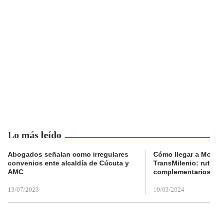
Lo más leído
Abogados señalan como irregulares
Cómo llegar a Mons
convenios ente alcaldía de Cúcuta y
TransMilenio: rutas
AMC
complementarios
13/07/2023
19/03/2024