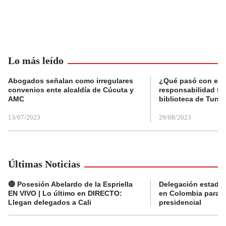
Lo más leído
Abogados señalan como irregulares
¿Qué pasó con el 
convenios ente alcaldía de Cúcuta y
responsabilidad fis
AMC
biblioteca de Tunja
13/07/2023
29/08/2023
Últimas Noticias
🔴 Posesión Abelardo de la Espriella
Delegación estado
EN VIVO | Lo último en DIRECTO:
en Colombia para l
Llegan delegados a Cali
presidencial