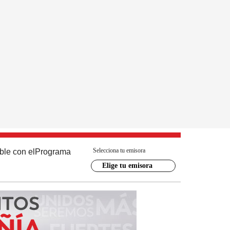
Selecciona tu emisora
ble con el
Programa
Elige tu emisora