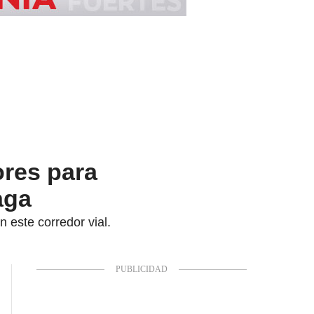
ores para
aga
 este corredor vial.