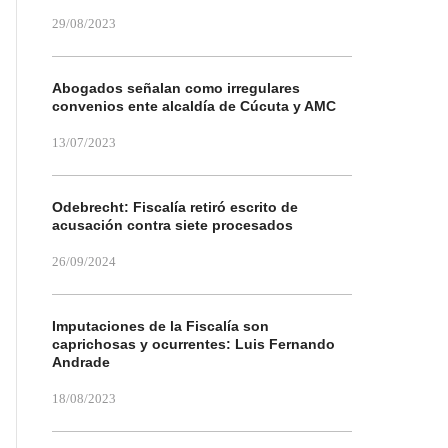
29/08/2023
Abogados señalan como irregulares
convenios ente alcaldía de Cúcuta y AMC
13/07/2023
Odebrecht: Fiscalía retiró escrito de
acusación contra siete procesados
26/09/2024
Imputaciones de la Fiscalía son
caprichosas y ocurrentes: Luis Fernando
Andrade
18/08/2023