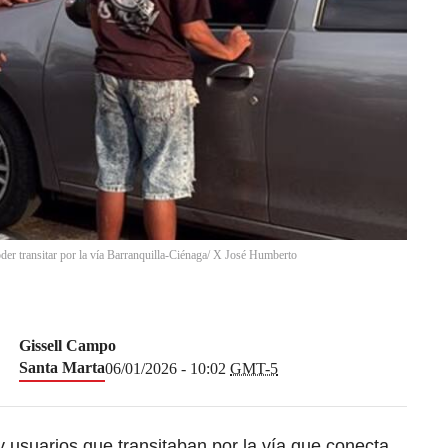
der transitar por la vía Barranquilla-Ciénaga/ X José Humberto
Gissell Campo
Santa Marta
06/01/2026 - 10:02
GMT-5
 usuarios que transitaban por la vía que conecta