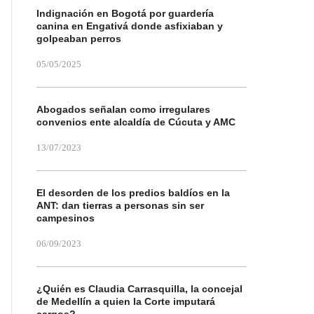
Indignación en Bogotá por guardería
canina en Engativá donde asfixiaban y
golpeaban perros
05/05/2025
Abogados señalan como irregulares
convenios ente alcaldía de Cúcuta y AMC
13/07/2023
El desorden de los predios baldíos en la
ANT: dan tierras a personas sin ser
campesinos
06/09/2023
¿Quién es Claudia Carrasquilla, la concejal
de Medellín a quien la Corte imputará