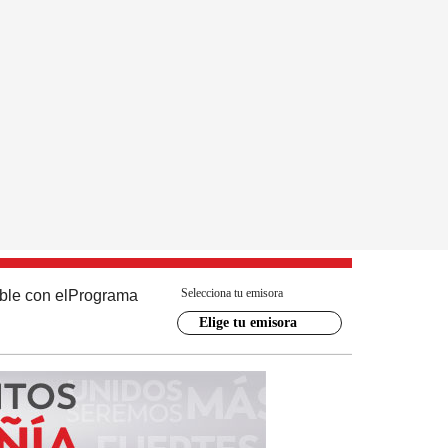
Selecciona tu emisora
ble con el
Programa
Elige tu emisora