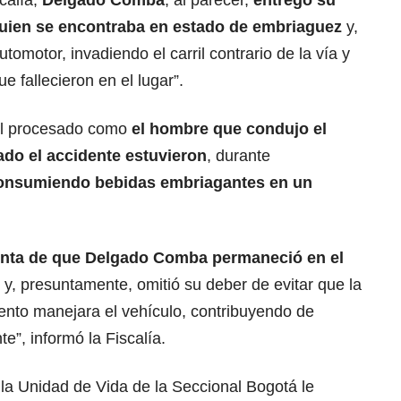
calía,
Delgado Comba
, al parecer,
entregó su
quien se encontraba en estado de embriaguez
y,
automotor, invadiendo el carril contrario de la vía y
e fallecieron en el lugar”.
el procesado como
el hombre que
condujo el
ado el accidente estuvieron
, durante
onsumiendo bebidas embriagantes en un
uenta de que Delgado Comba permaneció en el
y, presuntamente, omitió su deber de evitar que la
ento manejara el vehículo, contribuyendo de
e”, informó la Fiscalía.
 la Unidad de Vida de la Seccional Bogotá le