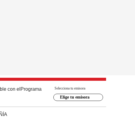
Selecciona tu emisora
ble con el
Programa
Elige tu emisora