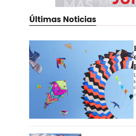
Últimas Noticias
U
s
c
0