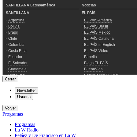
Cerrar
Newsletter
Usuario
Volver
Programas
Programas
La W Radio
Peláez y De Francisco en La W