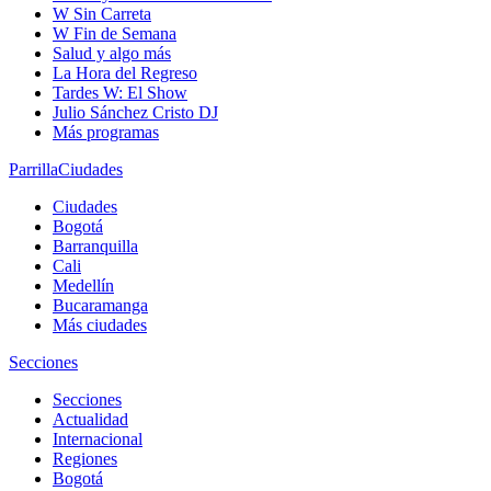
W Sin Carreta
W Fin de Semana
Salud y algo más
La Hora del Regreso
Tardes W: El Show
Julio Sánchez Cristo DJ
Más programas
Parrilla
Ciudades
Ciudades
Bogotá
Barranquilla
Cali
Medellín
Bucaramanga
Más ciudades
Secciones
Secciones
Actualidad
Internacional
Regiones
Bogotá