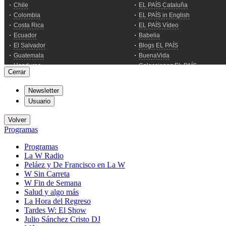
Cerrar
Newsletter
Usuario
Volver
Programas
Programas
La W Radio
Peláez y De Francisco en La W
W Sin Carreta
W Fin de Semana
Salud y algo más
La Hora del Regreso
Tardes W: El Show
Julio Sánchez Cristo DJ