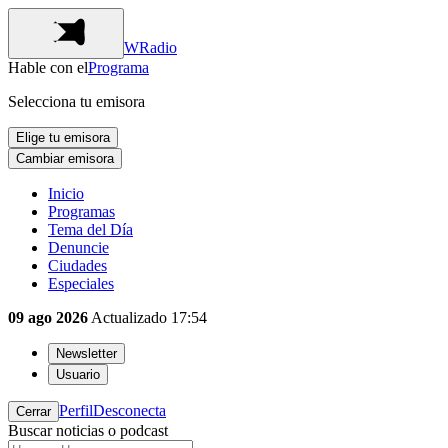
WRadio
Hable con el
Programa
Selecciona tu emisora
Elige tu emisora
Cambiar emisora
Inicio
Programas
Tema del Día
Denuncie
Ciudades
Especiales
09 ago 2026
Actualizado
17:54
Newsletter
Usuario
Perfil
Desconecta
Cerrar
Buscar noticias o podcast