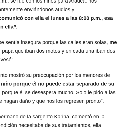
p.m., se fue con los niños para Arauca, nos
ntemente enviándonos audios y
omunicó con ella el lunes a las 8:00 p.m., esa
n ella”.
e sentía insegura porque las calles eran solas,
me
 al papá que iban dos motos y en cada una iban dos
avesó”.
gento mostró su preocupación por los menores de
niño porque él no puede estar separado de su
ola porque él se desespera mucho. Solo le pido a las
le hagan daño y que nos los regresen pronto”.
hermano de la sargento Karina, comentó en la
ondición necesitaba de sus tratamientos, ella