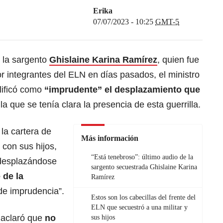
Erika
07/07/2023 - 10:25
GMT-5
e la sargento
Ghislaine Karina Ramírez
, quien fue
or integrantes del ELN en días pasados, el ministro
lificó como
“imprudente” el desplazamiento que
a que se tenía clara la presencia de esta guerrilla.
la cartera de
Más información
 con sus hijos,
“Está tenebroso”: último audio de la
 desplazándose
sargento secuestrada Ghislaine Karina
 de la
Ramírez
de imprudencia”.
Estos son los cabecillas del frente del
ELN que secuestró a una militar y
 aclaró que
no
sus hijos