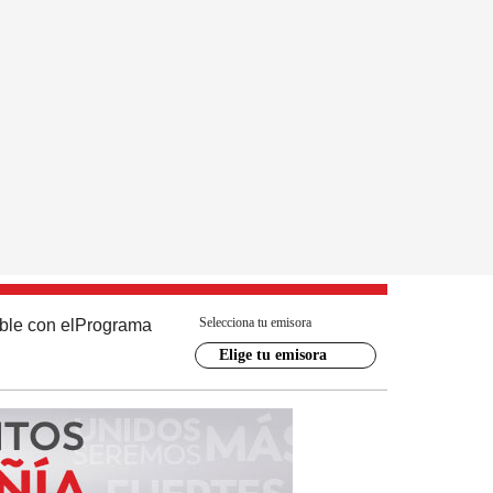
Selecciona tu emisora
ble con el
Programa
Elige tu emisora