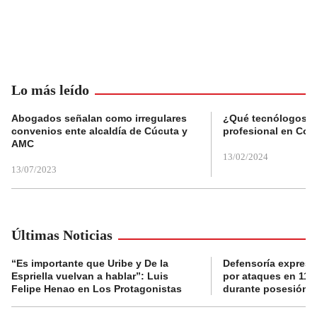
Lo más leído
Abogados señalan como irregulares
¿Qué tecnólogos re
convenios ente alcaldía de Cúcuta y
profesional en Col
AMC
13/02/2024
13/07/2023
Últimas Noticias
“Es importante que Uribe y De la
Defensoría expres
Espriella vuelvan a hablar”: Luis
por ataques en 11 
Felipe Henao en Los Protagonistas
durante posesión de