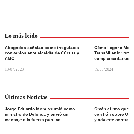
Lo más leído
Abogados señalan como irregulares
Cómo llegar a Mons
convenios ente alcaldía de Cúcuta y
TransMilenio: rutas
AMC
complementarios
13/07/2023
19/03/2024
Últimas Noticias
Jorge Eduardo Mora asumió como
Omán afirma que n
ministro de Defensa y envió un
con Irán sobre Orm
mensaje a la fuerza pública
y advierte contra a