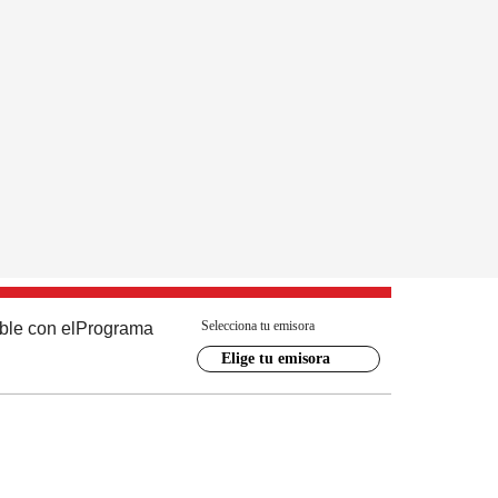
Selecciona tu emisora
ble con el
Programa
Elige tu emisora