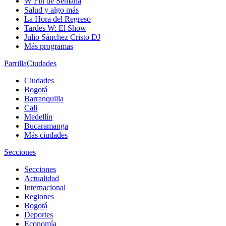
W Fin de Semana
Salud y algo más
La Hora del Regreso
Tardes W: El Show
Julio Sánchez Cristo DJ
Más programas
Parrilla
Ciudades
Ciudades
Bogotá
Barranquilla
Cali
Medellín
Bucaramanga
Más ciudades
Secciones
Secciones
Actualidad
Internacional
Regiones
Bogotá
Deportes
Economía