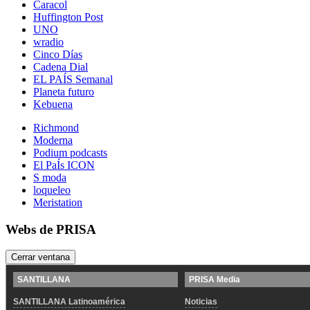
Caracol
Huffington Post
UNO
wradio
Cinco Días
Cadena Dial
EL PAÍS Semanal
Planeta futuro
Kebuena
Richmond
Moderna
Podium podcasts
El PaÍs ICON
S moda
loqueleo
Meristation
Webs de PRISA
Cerrar ventana