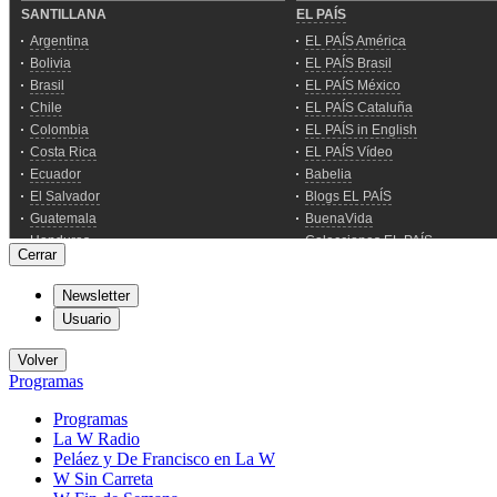
Cerrar
Newsletter
Usuario
Volver
Programas
Programas
La W Radio
Peláez y De Francisco en La W
W Sin Carreta