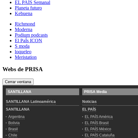
EL PAÍS Semanal
Planeta futuro
Kebuena
Richmond
Moderna
Podium podcasts
El PaÍs ICON
S moda
loqueleo
Meristation
Webs de PRISA
Cerrar ventana