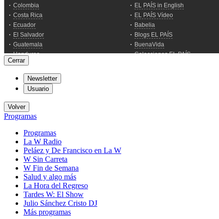
Cerrar
Newsletter
Usuario
Volver
Programas
Programas
La W Radio
Peláez y De Francisco en La W
W Sin Carreta
W Fin de Semana
Salud y algo más
La Hora del Regreso
Tardes W: El Show
Julio Sánchez Cristo DJ
Más programas