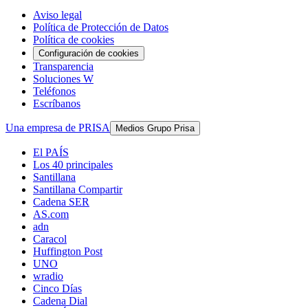
Aviso legal
Política de Protección de Datos
Política de cookies
Configuración de cookies
Transparencia
Soluciones W
Teléfonos
Escríbanos
Una empresa de PRISA
Medios Grupo Prisa
El PAÍS
Los 40 principales
Santillana
Santillana Compartir
Cadena SER
AS.com
adn
Caracol
Huffington Post
UNO
wradio
Cinco Días
Cadena Dial