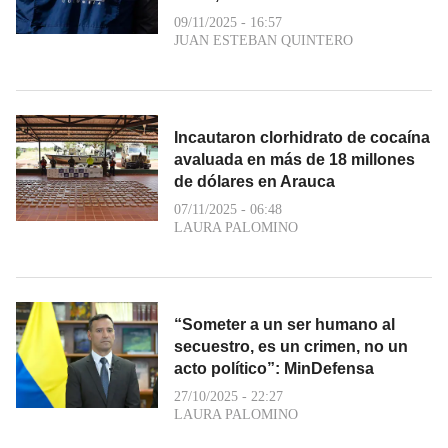
09/11/2025 - 16:57
JUAN ESTEBAN QUINTERO
Incautaron clorhidrato de cocaína
avaluada en más de 18 millones
de dólares en Arauca
07/11/2025 - 06:48
LAURA PALOMINO
“Someter a un ser humano al
secuestro, es un crimen, no un
acto político”: MinDefensa
27/10/2025 - 22:27
LAURA PALOMINO