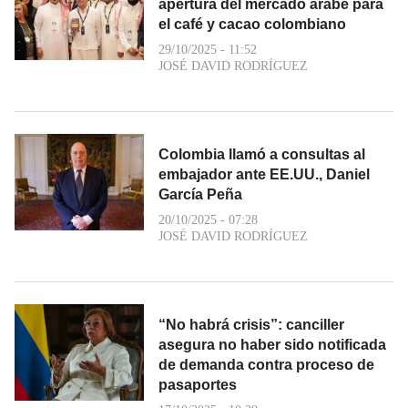
apertura del mercado árabe para
el café y cacao colombiano
29/10/2025 - 11:52
JOSÉ DAVID RODRÍGUEZ
Colombia llamó a consultas al
embajador ante EE.UU., Daniel
García Peña
20/10/2025 - 07:28
JOSÉ DAVID RODRÍGUEZ
“No habrá crisis”: canciller
asegura no haber sido notificada
de demanda contra proceso de
pasaportes