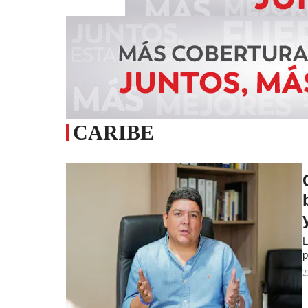
CARIBE
L
p
2