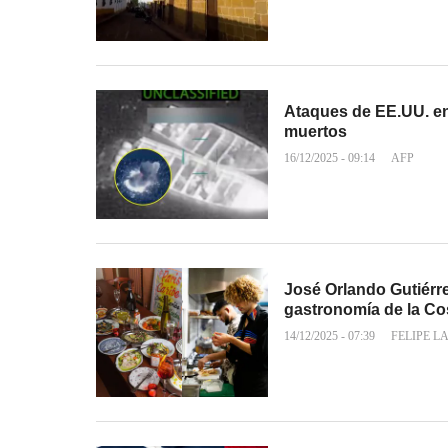
Ataques de EE.UU. en
muertos
16/12/2025 - 09:14
AFP
José Orlando Gutiérre
gastronomía de la Co
14/12/2025 - 07:39
FELIPE L