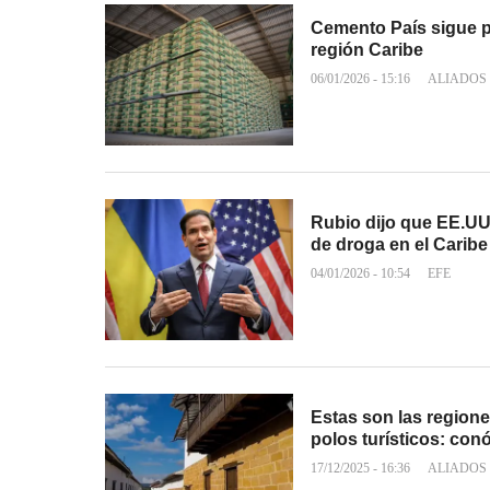
Cemento País sigue p
región Caribe
06/01/2026 - 15:16
ALIADOS
Rubio dijo que EE.U
de droga en el Caribe
04/01/2026 - 10:54
EFE
Estas son las regio
polos turísticos: con
17/12/2025 - 16:36
ALIADOS