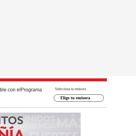
Selecciona tu emisora
ble con el
Programa
Elige tu emisora