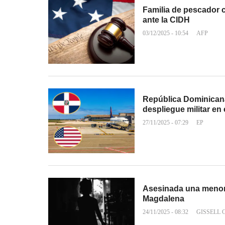
Familia de pescador
ante la CIDH
03/12/2025 - 10:54
AFP
República Dominicana
despliegue militar en 
27/11/2025 - 07:29
EP
Asesinada una menor 
Magdalena
24/11/2025 - 08:32
GISSELL