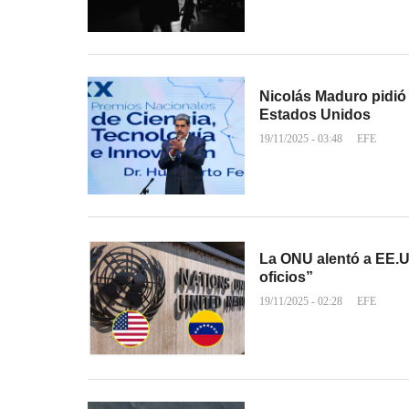
Nicolás Maduro pidió
Estados Unidos
19/11/2025 - 03:48
EFE
La ONU alentó a EE.UU
oficios”
19/11/2025 - 02:28
EFE