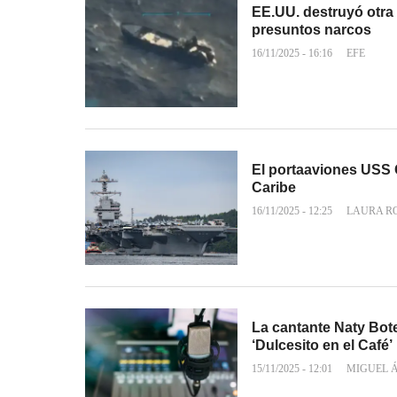
EE.UU. destruyó otra 
presuntos narcos
16/11/2025 - 16:16
EFE
El portaaviones USS G
Caribe
16/11/2025 - 12:25
LAURA R
La cantante Naty Bote
‘Dulcesito en el Café’
15/11/2025 - 12:01
MIGUEL 