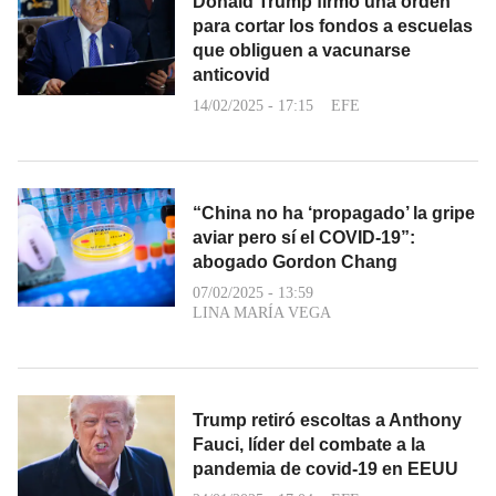
Donald Trump firmó una orden
para cortar los fondos a escuelas
que obliguen a vacunarse
anticovid
14/02/2025 - 17:15
EFE
“China no ha ‘propagado’ la gripe
aviar pero sí el COVID-19”:
abogado Gordon Chang
07/02/2025 - 13:59
LINA MARÍA VEGA
Trump retiró escoltas a Anthony
Fauci, líder del combate a la
pandemia de covid-19 en EEUU