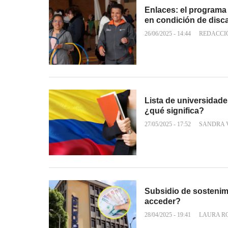
Enlaces: el programa
en condición de disc
26/06/2025 - 14:44
REDACCI
Lista de universidade
¿qué significa?
27/05/2025 - 17:52
SANDRA 
Subsidio de sostenim
acceder?
28/04/2025 - 19:41
LAURA R