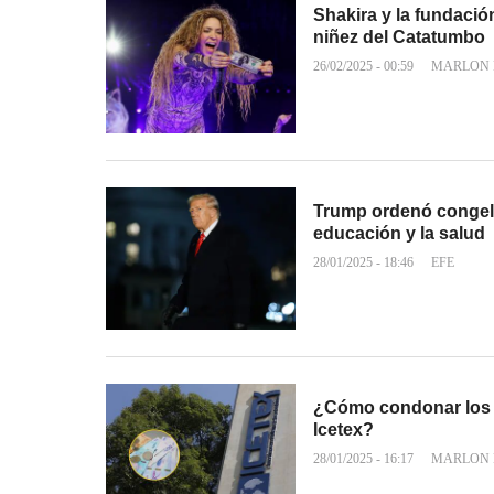
Shakira y la fundació
niñez del Catatumbo
26/02/2025 - 00:59
MARLON 
Trump ordenó congela
educación y la salud
28/01/2025 - 18:46
EFE
¿Cómo condonar los c
Icetex?
28/01/2025 - 16:17
MARLON 