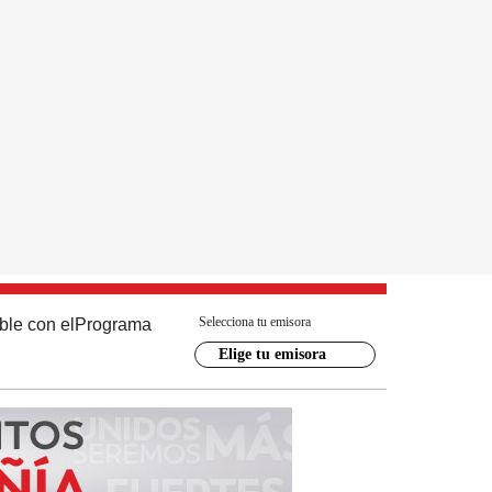
Selecciona tu emisora
ble con el
Programa
Elige tu emisora