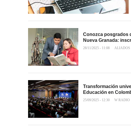
Conozca posgrados de
Nueva Granada: insc
28/11/2025 - 11:08
ALIADOS
Transformación univer
Educación en Colom
25/09/2025 - 12:30
W RADIO