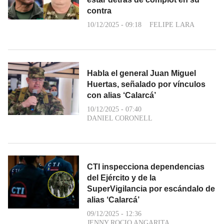
contra
10/12/2025 - 09:18
FELIPE LARA
Habla el general Juan Miguel
Huertas, señalado por vínculos
con alias ‘Calarcá’
10/12/2025 - 07:40
DANIEL CORONELL
CTI inspecciona dependencias
del Ejército y de la
SuperVigilancia por escándalo de
alias ‘Calarcá’
09/12/2025 - 12:36
JENNY ROCIO ANGARITA