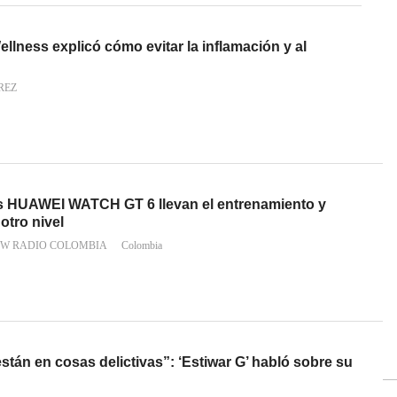
llness explicó cómo evitar la inflamación y al
REZ
es HUAWEI WATCH GT 6 llevan el entrenamiento y
otro nivel
 W RADIO COLOMBIA
Colombia
stán en cosas delictivas”: ‘Estiwar G’ habló sobre su