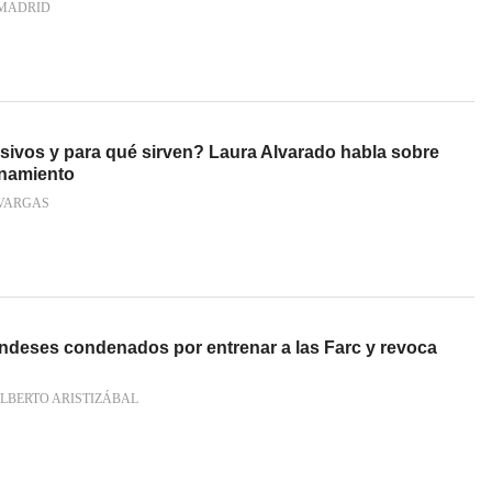
MADRID
sivos y para qué sirven? Laura Alvarado habla sobre
enamiento
VARGAS
andeses condenados por entrenar a las Farc y revoca
LBERTO ARISTIZÁBAL