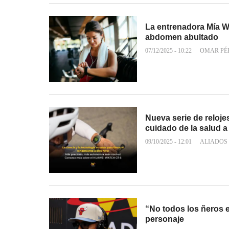
La entrenadora Mía We
abdomen abultado
07/12/2025 - 10:22
OMAR PÉ
Nueva serie de reloj
cuidado de la salud a 
09/10/2025 - 12:01
ALIADOS
“No todos los ñeros e
personaje