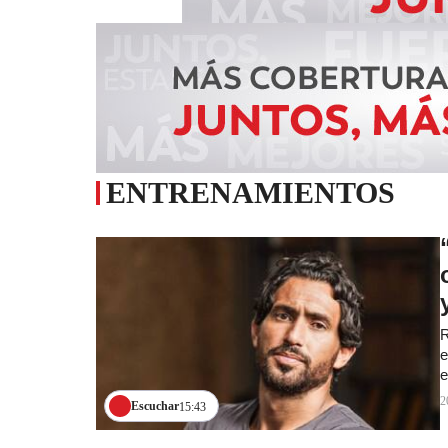
ENTRENAMIENTOS
R
e
e
2
Escuchar
15:43