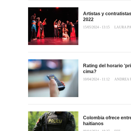
Artistas y contratist
2022
15/05/2024 - 13:15
LAURA P
Rating del horario ‘pr
cima?
10/04/2024 - 11:12
ANDREA 
Colombia ofrece entre
haitianos