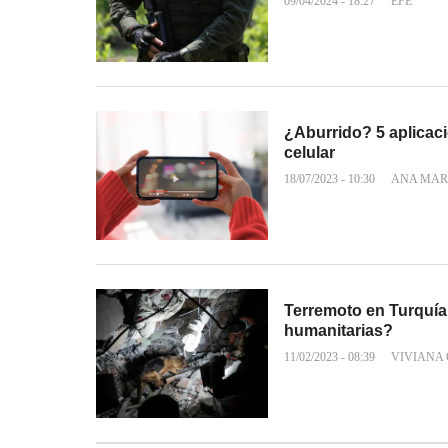
09/04/2024 - 18:27
EFE
¿Aburrido? 5 aplicaci
celular
18/07/2023 - 10:30
ANA MAR
Terremoto en Turquía
humanitarias?
11/02/2023 - 08:39
VIVIANA