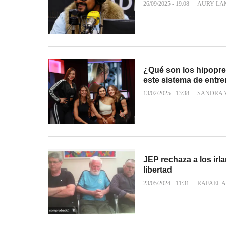
26/09/2025 - 19:08
AURY LA
¿Qué son los hipopre
este sistema de entr
13/02/2025 - 13:38
SANDRA 
JEP rechaza a los irl
libertad
23/05/2024 - 11:31
RAFAEL A