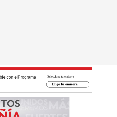
Selecciona tu emisora
ble con el
Programa
Elige tu emisora