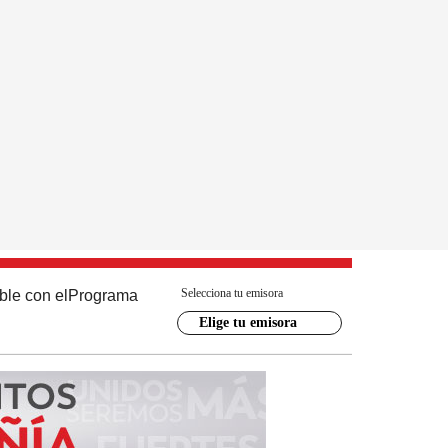
Selecciona tu emisora
ble con el
Programa
Elige tu emisora