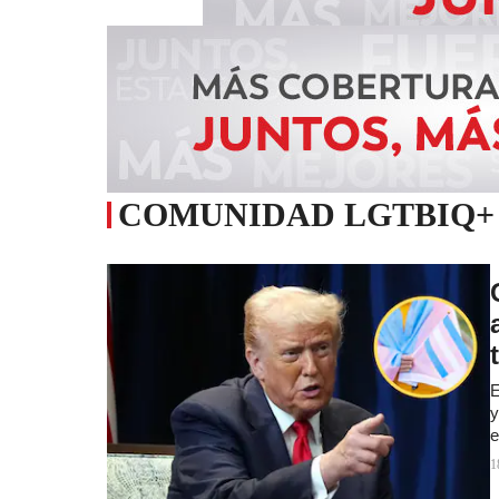
COMUNIDAD LGTBIQ+
E
y
e
1