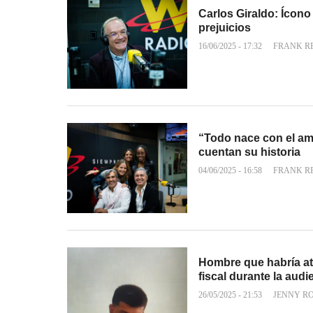
Carlos Giraldo: Ícono
prejuicios
16/06/2025 - 17:32
FRANK R
“Todo nace con el am
cuentan su historia
04/06/2025 - 16:58
FRANK R
Hombre que habría a
fiscal durante la audi
26/05/2025 - 21:53
JENNY R