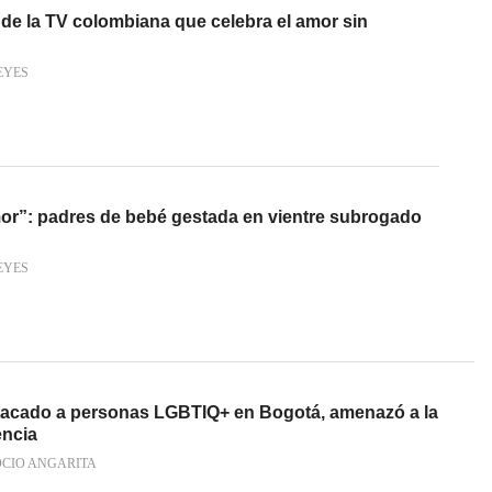
 de la TV colombiana que celebra el amor sin
EYES
or”: padres de bebé gestada en vientre subrogado
EYES
tacado a personas LGBTIQ+ en Bogotá, amenazó a la
encia
OCIO ANGARITA