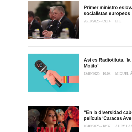
Primer ministro eslov
socialistas europeos
20/10/2025 - 09:14
EFE
Así es Radiotituta, ‘l
Mojito’
13/09/2025 - 10:03
MIGUEL 
“En la diversidad ca
película ‘Caracas Ave
10/09/2025 - 18:37
AURY LA