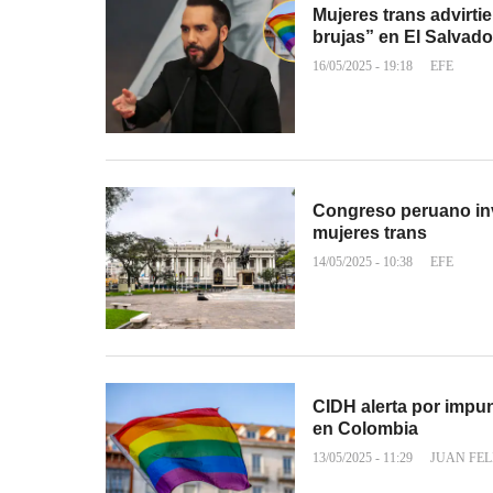
Mujeres trans advirti
brujas” en El Salvado
16/05/2025 - 19:18
EFE
Congreso peruano inv
mujeres trans
14/05/2025 - 10:38
EFE
CIDH alerta por impu
en Colombia
13/05/2025 - 11:29
JUAN FEL