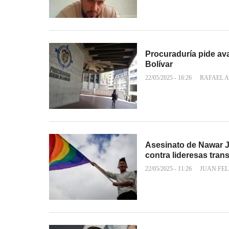
Procuraduría pide av
Bolívar
22/05/2025 - 16:26
RAFAEL A
Asesinato de Nawar J
contra lideresas tran
22/05/2025 - 11:26
JUAN FEL