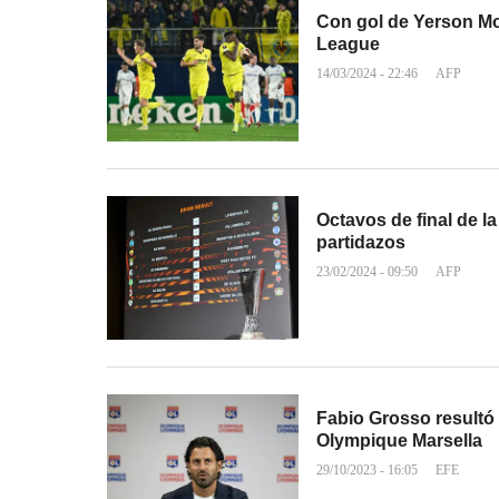
Con gol de Yerson Mos
League
14/03/2024 - 22:46
AFP
Octavos de final de l
partidazos
23/02/2024 - 09:50
AFP
Fabio Grosso resultó 
Olympique Marsella
29/10/2023 - 16:05
EFE