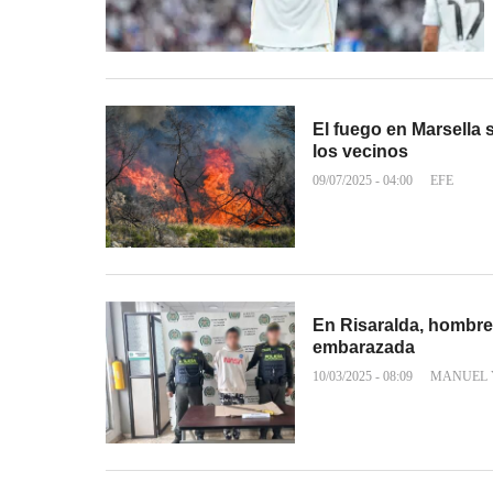
El fuego en Marsella 
los vecinos
09/07/2025 - 04:00
EFE
En Risaralda, hombre
embarazada
10/03/2025 - 08:09
MANUEL 