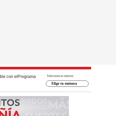
Selecciona tu emisora
ble con el
Programa
Elige tu emisora