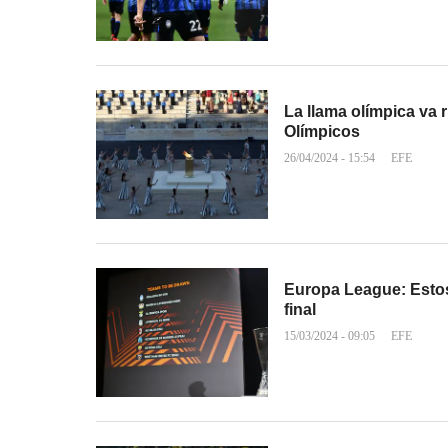
La llama olímpica va
Olímpicos
26/04/2024 - 15:54
EFE
Europa League: Estos
final
15/03/2024 - 09:05
EFE