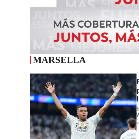
MARSELLA
E
W
1