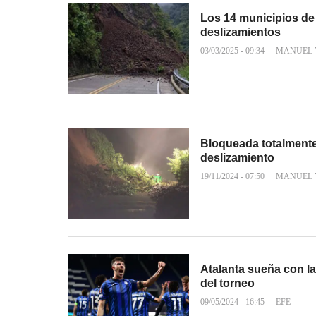
Los 14 municipios de 
deslizamientos
03/03/2025 - 09:34
MANUEL 
Bloqueada totalmente 
deslizamiento
19/11/2024 - 07:50
MANUEL 
Atalanta sueña con la 
del torneo
09/05/2024 - 16:45
EFE