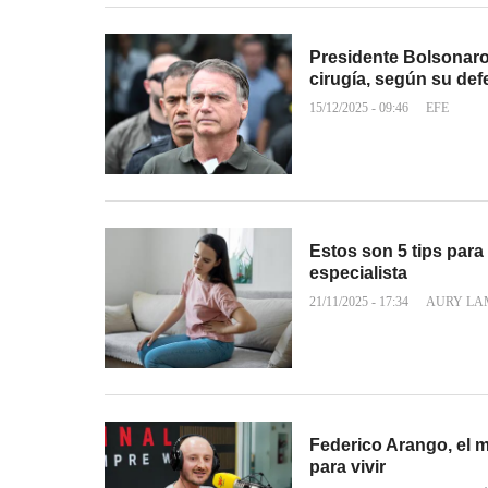
Presidente Bolsonaro 
cirugía, según su de
15/12/2025 - 09:46
EFE
Estos son 5 tips para
especialista
21/11/2025 - 17:34
AURY LA
Federico Arango, el mé
para vivir