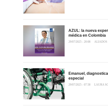
AZUL: la nueva experi
médica en Colombia
29/07/2025 - 20:08
ALIADOS
Emanuel, diagnosticad
especial
29/07/2025 - 07:58
LAURA S