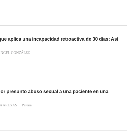
ue aplica una incapacidad retroactiva de 30 días: Así
ÁNGEL GONZÁLEZ
por presunto abuso sexual a una paciente en una
ÍA ARENAS
Pereira