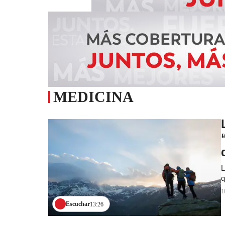
MEDICINA
L
q
1
Escuchar
13:26