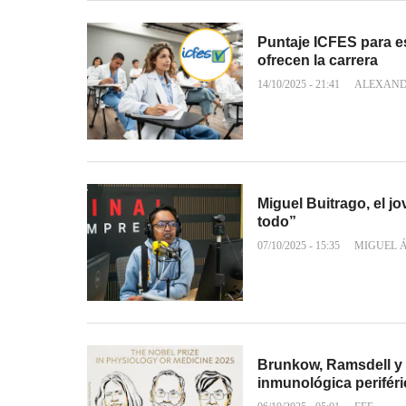
Puntaje ICFES para e
ofrecen la carrera
14/10/2025 - 21:41
ALEXAND
Miguel Buitrago, el j
todo”
07/10/2025 - 15:35
MIGUEL 
Brunkow, Ramsdell y 
inmunológica periféri