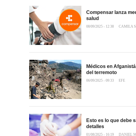
Compensar lanza medi
salud
08/09/2025 - 12:38
CAMILA 
Médicos en Afganistán
del terremoto
06/09/2025 - 09:33
EFE
Esto es lo que debe s
detalles
01/08/2025 - 16:19
DANIEL 