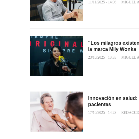
11/11/2025 - 14:06
MIGUEL 
“Los milagros existen
la marca Mily Wonka
23/10/2025 - 13:33
MIGUEL 
Innovación en salud: 
pacientes
17/10/2025 - 14:23
REDACCI