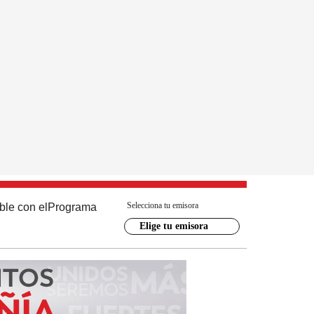
Selecciona tu emisora
ble con el
Programa
Elige tu emisora