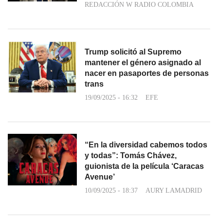
REDACCIÓN W RADIO COLOMBIA
Trump solicitó al Supremo
mantener el género asignado al
nacer en pasaportes de personas
trans
19/09/2025 - 16:32
EFE
“En la diversidad cabemos todos
y todas”: Tomás Chávez,
guionista de la película ‘Caracas
Avenue’
10/09/2025 - 18:37
AURY LAMADRID