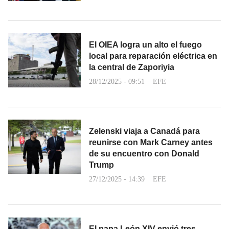
El OIEA logra un alto el fuego
local para reparación eléctrica en
la central de Zaporiyia
28/12/2025 - 09:51
EFE
Zelenski viaja a Canadá para
reunirse con Mark Carney antes
de su encuentro con Donald
Trump
27/12/2025 - 14:39
EFE
El papa León XIV envió tres