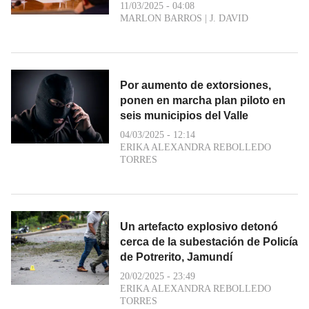
11/03/2025 - 04:08
MARLON BARROS
|
J. DAVID
Por aumento de extorsiones,
ponen en marcha plan piloto en
seis municipios del Valle
04/03/2025 - 12:14
ERIKA ALEXANDRA REBOLLEDO
TORRES
Un artefacto explosivo detonó
cerca de la subestación de Policía
de Potrerito, Jamundí
20/02/2025 - 23:49
ERIKA ALEXANDRA REBOLLEDO
TORRES