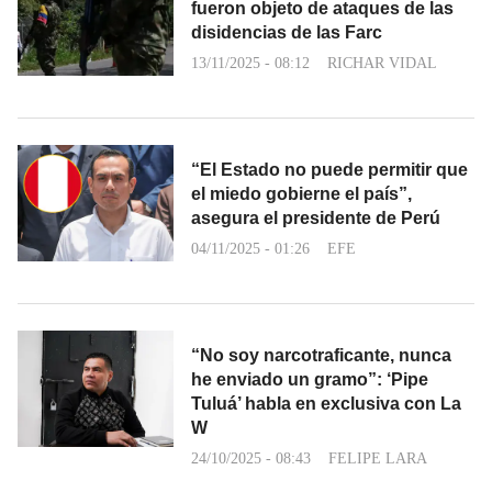
fueron objeto de ataques de las
disidencias de las Farc
13/11/2025 - 08:12
RICHAR VIDAL
“El Estado no puede permitir que
el miedo gobierne el país”,
asegura el presidente de Perú
04/11/2025 - 01:26
EFE
“No soy narcotraficante, nunca
he enviado un gramo”: ‘Pipe
Tuluá’ habla en exclusiva con La
W
24/10/2025 - 08:43
FELIPE LARA