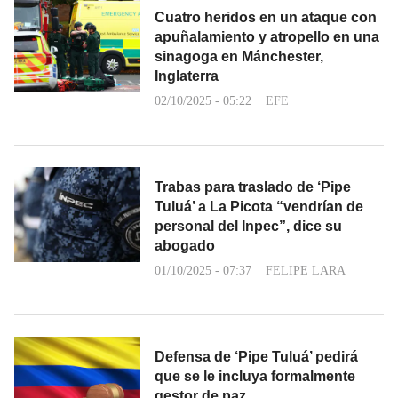
Cuatro heridos en un ataque con
apuñalamiento y atropello en una
sinagoga en Mánchester,
Inglaterra
02/10/2025 - 05:22
EFE
Trabas para traslado de ‘Pipe
Tuluá’ a La Picota “vendrían de
personal del Inpec”, dice su
abogado
01/10/2025 - 07:37
FELIPE LARA
Defensa de ‘Pipe Tuluá’ pedirá
que se le incluya formalmente
gestor de paz