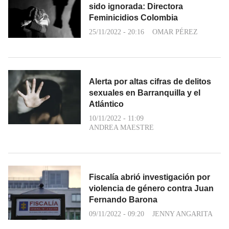
sido ignorada: Directora
Feminicidios Colombia
25/11/2022 - 20:16
OMAR PÉREZ
Alerta por altas cifras de delitos
sexuales en Barranquilla y el
Atlántico
10/11/2022 - 11:09
ANDREA MAESTRE
Fiscalía abrió investigación por
violencia de género contra Juan
Fernando Barona
09/11/2022 - 09:20
JENNY ANGARITA