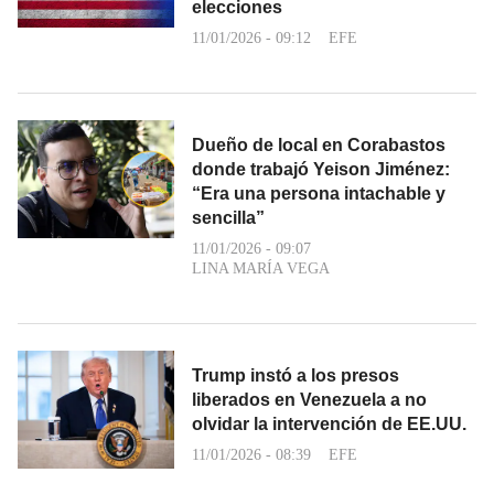
elecciones
11/01/2026 - 09:12
EFE
Dueño de local en Corabastos
donde trabajó Yeison Jiménez:
“Era una persona intachable y
sencilla”
11/01/2026 - 09:07
LINA MARÍA VEGA
Trump instó a los presos
liberados en Venezuela a no
olvidar la intervención de EE.UU.
11/01/2026 - 08:39
EFE