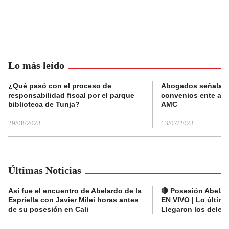
Lo más leído
¿Qué pasó con el proceso de
Abogados señalan 
responsabilidad fiscal por el parque
convenios ente alc
biblioteca de Tunja?
AMC
29/08/2023
13/07/2023
Últimas Noticias
Así fue el encuentro de Abelardo de la
🔴 Posesión Abelard
Espriella con Javier Milei horas antes
EN VIVO | Lo últim
de su posesión en Cali
Llegaron los deleg