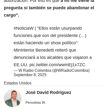
autorización. Por eso es que
a mí me viene la
pregunta si también se puede abandonar el
cargo”.
#NoticiaW
| "Ellos están usurpando
funciones que son del presidente (…)
están haciendo un show político”:
MinInterior Benedetti reiteró que
denunciará a los alcaldes que viajaron a
EE.UU.
pic.twitter.com/wwmEj1x7ZC
— W Radio Colombia (@WRadioColombia)
September 8, 2025
Estados Unidos
José David Rodríguez
Periodista W.