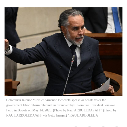
Colombian Interior Minister Armando Benedetti speaks as senate votes the
government labor reform referendum promoted by Colombia's President Gustavo
Petro in Bogota on May 14, 2025. (Photo by Raul ARBOLEDA / AFP) (Photo by
RAUL ARBOLEDA/AFP via Getty Images)
/
RAUL ARBOLEDA