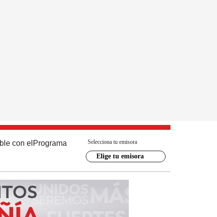
Selecciona tu emisora
ble con el
Programa
Elige tu emisora