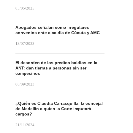
05/05/2025
Abogados señalan como irregulares
convenios ente alcaldía de Cúcuta y AMC
13/07/2023
El desorden de los predios baldíos en la
ANT: dan tierras a personas sin ser
campesinos
06/09/2023
¿Quién es Claudia Carrasquilla, la concejal
de Medellín a quien la Corte imputará
cargos?
21/11/2024