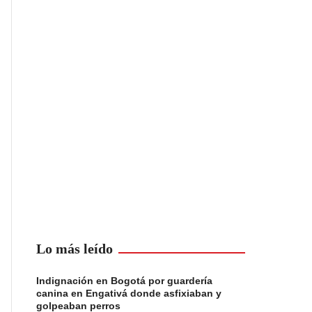
Lo más leído
Indignación en Bogotá por guardería
canina en Engativá donde asfixiaban y
golpeaban perros