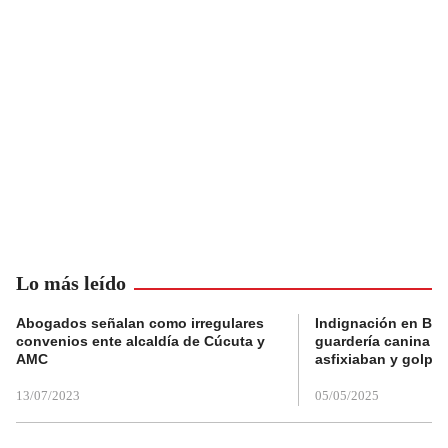
Lo más leído
Abogados señalan como irregulares
Indignación en Bog
convenios ente alcaldía de Cúcuta y
guardería canina e
AMC
asfixiaban y golpe
13/07/2023
05/05/2025