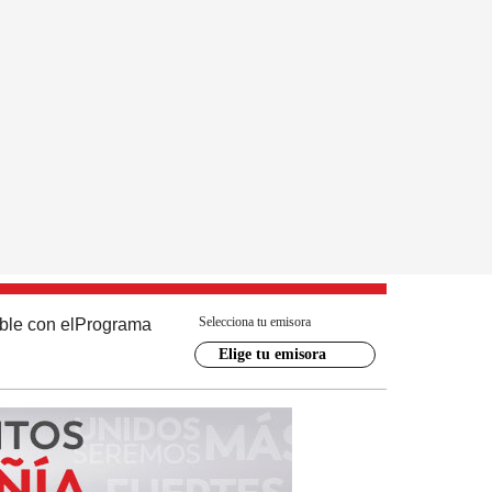
Selecciona tu emisora
ble con el
Programa
Elige tu emisora