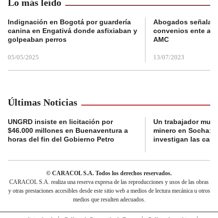
Lo más leído
Indignación en Bogotá por guardería
Abogados señalan 
canina en Engativá donde asfixiaban y
convenios ente alc
golpeaban perros
AMC
05/05/2025
13/07/2023
Últimas Noticias
UNGRD insiste en licitación por
Un trabajador muri
$46.000 millones en Buenaventura a
minero en Socha; a
horas del fin del Gobierno Petro
investigan las cau
© CARACOL S.A. Todos los derechos reservados.
CARACOL S.A. realiza una reserva expresa de las reproducciones y usos de las obras
y otras prestaciones accesibles desde este sitio web a medios de lectura mecánica u otros
medios que resulten adecuados.