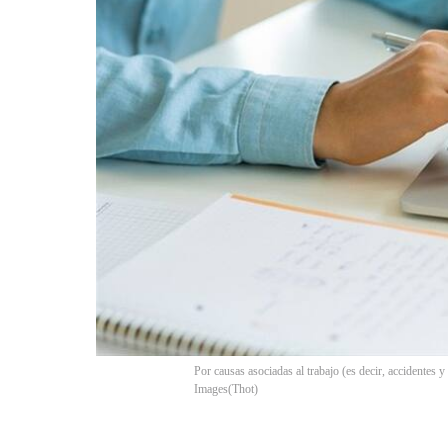
Por causas asociadas al trabajo (es decir, accidentes 
Images
(
Thot
)