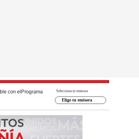
Selecciona tu emisora
ble con el
Programa
Elige tu emisora