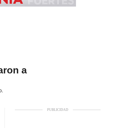
aron a
o.