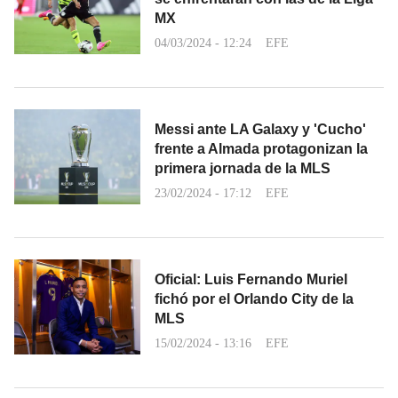
MX
04/03/2024 - 12:24
EFE
Messi ante LA Galaxy y 'Cucho'
frente a Almada protagonizan la
primera jornada de la MLS
23/02/2024 - 17:12
EFE
Oficial: Luis Fernando Muriel
fichó por el Orlando City de la
MLS
15/02/2024 - 13:16
EFE