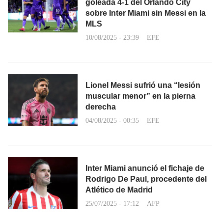
goleada 4-1 del Orlando City
sobre Inter Miami sin Messi en la
MLS
10/08/2025 - 23:39
EFE
Lionel Messi sufrió una “lesión
muscular menor” en la pierna
derecha
04/08/2025 - 00:35
EFE
Inter Miami anunció el fichaje de
Rodrigo De Paul, procedente del
Atlético de Madrid
25/07/2025 - 17:12
AFP