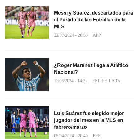
Messi y Suárez, descartados para
el Partido de las Estrellas de la
MLS
22/07/2024 - 20:53
AFP
¿Roger Martínez llega a Atlético
Nacional?
11/06/2024 - 14:32
FELIPE LARA
Luis Suárez fue elegido mejor
jugador del mes en la MLS en
febrero/marzo
05/04/2024 - 20:40
EFE