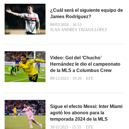
¿Cuál será el siguiente equipo de
James Rodríguez?
08/02/2024 - 16:53
JUAN ANDRÉS TRIANA LÓPEZ
Video: Gol del ‘Chucho’
Hernández le dio el campeonato
de la MLS a Columbus Crew
09/12/2023 - 19:20
EFE
Sigue el efecto Messi: Inter Miami
agotó los abonos para la
temporada 2024 de la MLS
30/11/2023 - 15:55
EFE