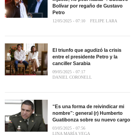
Bolívar por regaño de Gustavo
Petro
12/05/2025 - 07:10
FELIPE LARA
El triunfo que agudizó la crisis
entre el presidente Petro y la
canciller Sarabia
09/05/2025 - 07:17
DANIEL CORONELL
“Es una forma de reivindicar mi
nombre”: general (r) Humberto
Guatibonza sobre su nuevo cargo
03/05/2025 - 07:56
LINA MARÍA VEGA