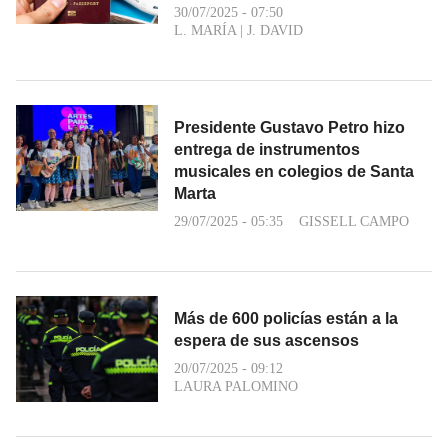
30/07/2025 - 07:50
L. MARÍA
|
J. DAVID
Presidente Gustavo Petro hizo
entrega de instrumentos
musicales en colegios de Santa
Marta
29/07/2025 - 05:35
GISSELL CAMPO
Más de 600 policías están a la
espera de sus ascensos
20/07/2025 - 09:12
LAURA PALOMINO