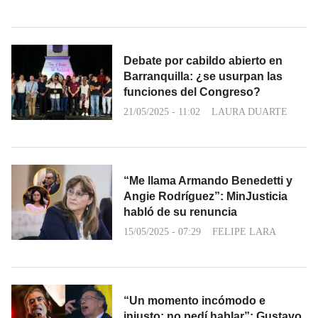
Debate por cabildo abierto en
Barranquilla: ¿se usurpan las
funciones del Congreso?
21/05/2025 - 11:02
LAURA DUARTE
“Me llama Armando Benedetti y
Angie Rodríguez”: MinJusticia
habló de su renuncia
15/05/2025 - 07:29
FELIPE LARA
“Un momento incómodo e
injusto; no pedí hablar”: Gustavo