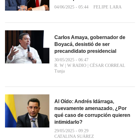
04/06/2025 - 05:44
FELIPE LARA
Carlos Amaya, gobernador de
Boyacá, desistió de ser
precandidato presidencial
30/05/2025 - 06:47
R. W
|
W RADIO
|
CÉSAR CORREAL
Tunja
Al Oído: Andrés Idárraga,
nuevamente amenazado, ¿Por
qué caso de corrupción quieren
intimidarlo?
29/05/2025 - 09:29
CATALINA SUÁREZ