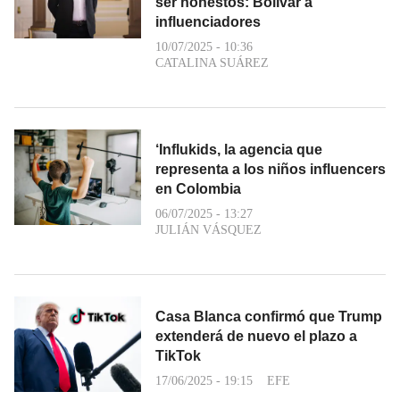
ser honestos: Bolívar a
influenciadores
10/07/2025 - 10:36
CATALINA SUÁREZ
‘Influkids, la agencia que
representa a los niños influencers
en Colombia
06/07/2025 - 13:27
JULIÁN VÁSQUEZ
Casa Blanca confirmó que Trump
extenderá de nuevo el plazo a
TikTok
17/06/2025 - 19:15
EFE