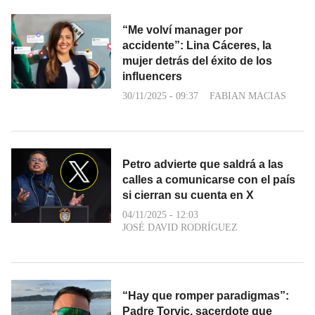
“Me volví manager por
accidente”: Lina Cáceres, la
mujer detrás del éxito de los
influencers
30/11/2025 - 09:37
FABIAN MACIAS
Petro advierte que saldrá a las
calles a comunicarse con el país
si cierran su cuenta en X
04/11/2025 - 12:03
JOSÉ DAVID RODRÍGUEZ
“Hay que romper paradigmas”:
Padre Torvic, sacerdote que