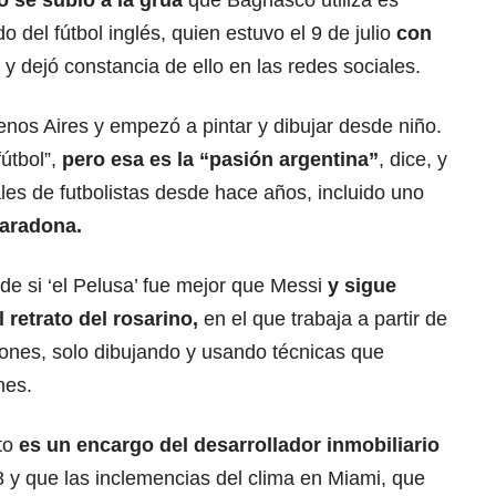
o se subió a la grúa
que Bagnasco utiliza es
ado del fútbol inglés, quien estuvo el 9 de julio
con
y dejó constancia de ello en las redes sociales.
os Aires y empezó a pintar y dibujar desde niño.
útbol”,
pero esa es la “pasión argentina”
, dice, y
les de futbolistas desde hace años, incluido uno
aradona.
 de si ‘el Pelusa’ fue mejor que Messi
y sigue
 retrato del rosarino,
en el que trabaja a partir de
iones, solo dibujando y usando técnicas que
nes.
to
es un encargo del desarrollador inmobiliario
 y que las inclemencias del clima en Miami, que