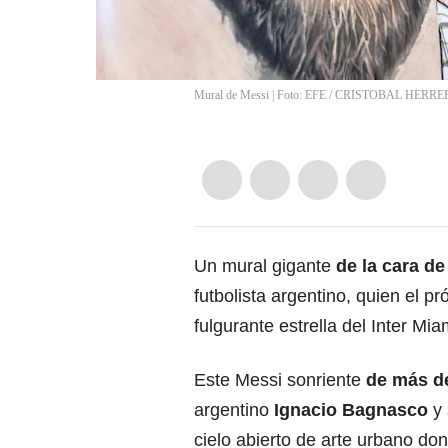
Mural de Messi | Foto: EFE
/
CRISTOBAL HERRE
Un mural gigante
de la cara d
futbolista argentino, quien el 
fulgurante estrella del Inter Mia
Este Messi sonriente
de más de
argentino
Ignacio Bagnasco
y
cielo abierto de arte urbano d