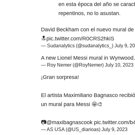
en esta época del año se caract
repentinos, no lo asustan.
David Beckham con el nuevo mural de 
🔝
pic.twitter.com/R0CRS2hkiS
— Sudanalytics (@sudanalytics_)
July 9, 2
A new Lionel Messi mural in Wynwood
— Roy Nemer (@RoyNemer)
July 10, 2023
¡Gran sorpresa!
El artista Maximiliano Bagnasco recibi
un mural para Messi 🤩🎨
📷
@maxibagnascook
pic.twitter.com/
— AS USA (@US_diarioas)
July 9, 2023