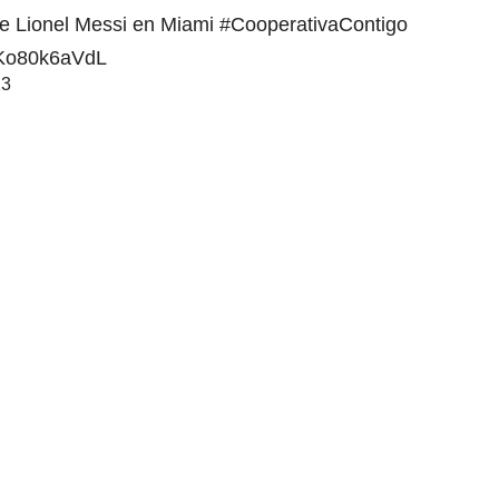
e Lionel Messi en Miami
#CooperativaContigo
m/Ko80k6aVdL
23