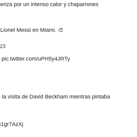
eriza por un intenso calor y chaparrones
Lionel Messi en Miami. 🎨
023
.
pic.twitter.com/uPH5y4JRTy
ó la visita de David Beckham mientras pintaba
b41gr7AzXj