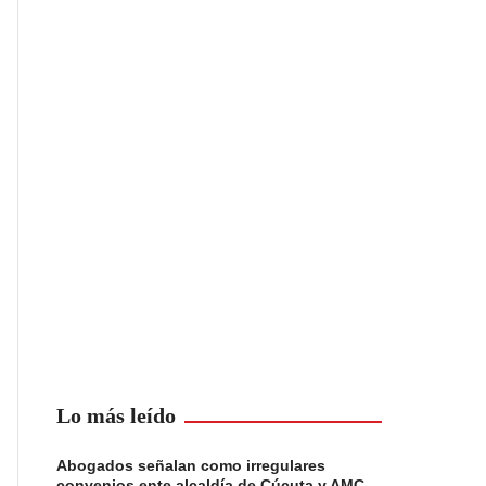
Lo más leído
Abogados señalan como irregulares
convenios ente alcaldía de Cúcuta y AMC