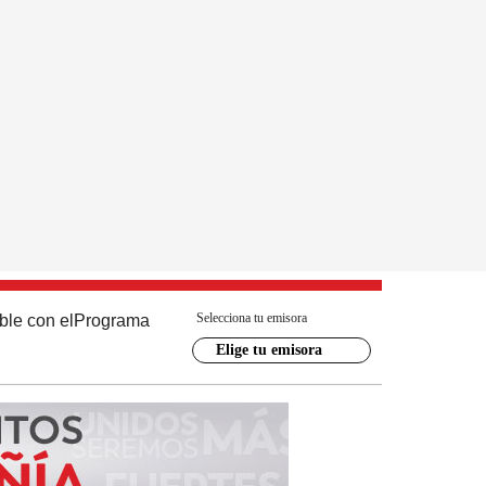
Selecciona tu emisora
ble con el
Programa
Elige tu emisora