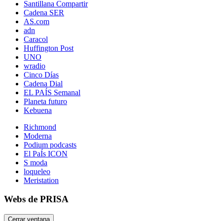
Santillana Compartir
Cadena SER
AS.com
adn
Caracol
Huffington Post
UNO
wradio
Cinco Días
Cadena Dial
EL PAÍS Semanal
Planeta futuro
Kebuena
Richmond
Moderna
Podium podcasts
El PaÍs ICON
S moda
loqueleo
Meristation
Webs de PRISA
Cerrar ventana