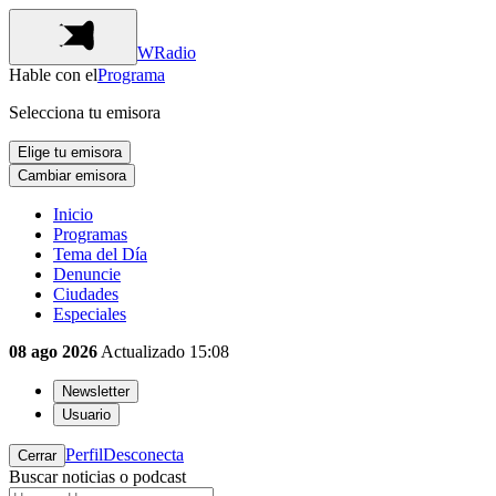
WRadio
Hable con el
Programa
Selecciona tu emisora
Elige tu emisora
Cambiar emisora
Inicio
Programas
Tema del Día
Denuncie
Ciudades
Especiales
08 ago 2026
Actualizado
15:08
Newsletter
Usuario
Perfil
Desconecta
Cerrar
Buscar noticias o podcast