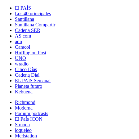
El PAÍS
Los 40 principales
Santillana
Santillana Compartir
Cadena SER
AS.com
adn
Caracol
Huffington Post
UNO
wradio
Cinco Días
Cadena Dial
EL PAÍS Semanal
Planeta futuro
Kebuena
Richmond
Moderna
Podium podcasts
El PaÍs ICON
S moda
loqueleo
Meristation