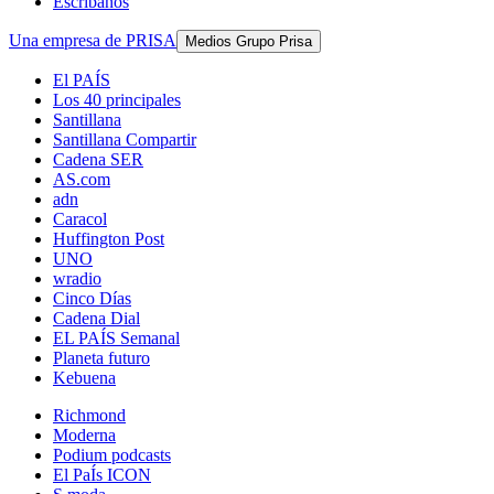
Escríbanos
Una empresa de PRISA
Medios Grupo Prisa
El PAÍS
Los 40 principales
Santillana
Santillana Compartir
Cadena SER
AS.com
adn
Caracol
Huffington Post
UNO
wradio
Cinco Días
Cadena Dial
EL PAÍS Semanal
Planeta futuro
Kebuena
Richmond
Moderna
Podium podcasts
El PaÍs ICON