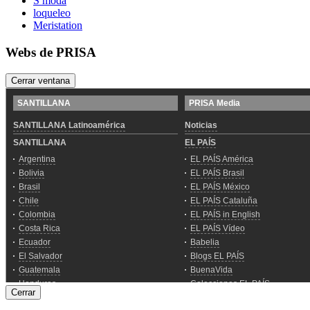
S moda
loqueleo
Meristation
Webs de PRISA
Cerrar ventana
Cerrar